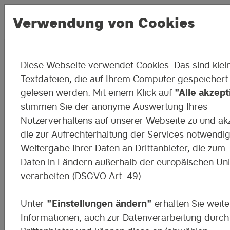
Verwendung von Cookies
Diese Webseite verwendet Cookies. Das sind klei
Engagement in der Krise
Textdateien, die auf Ihrem Computer gespeichert
gelesen werden. Mit einem Klick auf
"Alle akzept
In der neuen Ausgabe von #50ways ist
stimmen Sie der anonyme Auswertung Ihres
der Plant- for- the-Planet Aktivistinnen
Nutzerverhaltens auf unserer Webseite zu und ak
#Coronaschool zu Gast.
die zur Aufrechterhaltung der Services notwendi
Weitergabe Ihrer Daten an Drittanbieter, die zum T
Daten in Ländern außerhalb der europäischen Un
Zustimmung erforderlich
verarbeiten (DSGVO Art. 49).
Durch das Klicken auf dieses Video wird das
Unter
"Einstellungen ändern"
erhalten Sie weite
entsprechende Vimeo-Video eingeblendet. Wir
Informationen, auch zur Datenverarbeitung durch
möchten Sie darauf hinweisen, dass im Zuge d