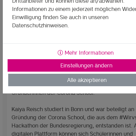
Drittanbieter und können diese an/abwählen.
Daten an Vimeo übermittelt werden.
Informationen zu einem jederzeit möglichen Wider
Soll das für alle Vimeo-Videos gelten, klicken Sie
Einwilligung finden Sie auch in unseren
auf "Dauerhafte Aktivierung".
Datenschutzhinweisen.
Dauerhafte Aktiv
Mehr Informationen
Im neuen Beitrag zu #50waystoleavethecrisis spri
Einstellungen ändern
Thomas Schmidt von Helliwood mit Nicole Lippma
Aktivistin von Plant-for-the-Planet und Schülerin. 
Alle akzeptieren
Dreiergespräch außerdem zu Gast, Kaiya Reisch, 
Gründerinnen der Corona School.
Kaiya Reisch studiert in Bonn und war beteiligt an
Gründung der Corona School, die aus dem #Wirvs
Hackathon der Bundesregierung, entstanden ist. 
digitalen Plattform können sich Schülerinnen und