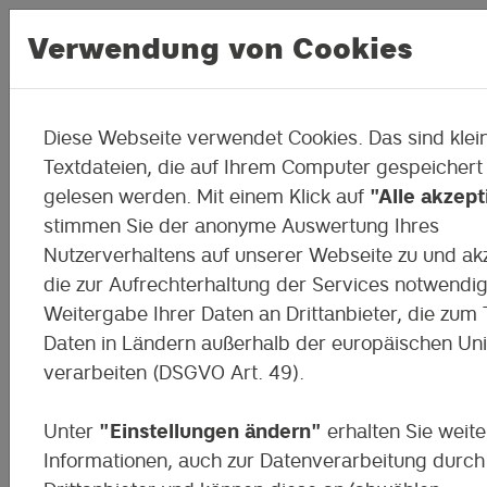
Verwendung von Cookies
Diese Webseite verwendet Cookies. Das sind klei
Fake News erkennen
Textdateien, die auf Ihrem Computer gespeichert
gelesen werden. Mit einem Klick auf
"Alle akzept
Woran erkennen wir Fake News und we
stimmen Sie der anonyme Auswertung Ihres
Motivationen stecken eigentlich dahint
Nutzerverhaltens auf unserer Webseite zu und ak
Über den Wunsch nach einer stärkeren
die zur Aufrechterhaltung der Services notwendi
Gemeinschaft, und alternativen Wahrhe
Weitergabe Ihrer Daten an Drittanbieter, die zum T
Internet, spricht Thomas Schmidt von
Daten in Ländern außerhalb der europäischen Un
Helliwood dieses Mal in der Ausgabe #
verarbeiten (DSGVO Art. 49).
Unter
"Einstellungen ändern"
erhalten Sie weite
Zustimmung erforderlich
Informationen, auch zur Datenverarbeitung durch