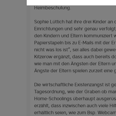
Elternbloggerin Alu Kitzerow über die
Heimbeschulung.
Sophie Lüttich hat ihre drei Kinder an 
Einrichtungen und sehr genau verfolg
den Kindern und Eltern kommuniziert 
Papierstapeln bis zu E-Mails mit der E
nicht was los ist“, sei alles dabei gewe
Kitzerow ergänzt, dass auch bereits d
wie man mit den Ängsten der Eltern 
Ängste der Eltern spielen zurzeit eine 
Die wirtschaftliche Existenzangst ist 
Tagesordnung, wie der Graben ob man 
Home-Schoolings überhaupt ausgerüst
erzählt, dass inzwischen auch viele Hil
erhältlich seien, wie zum Bsp. Webca