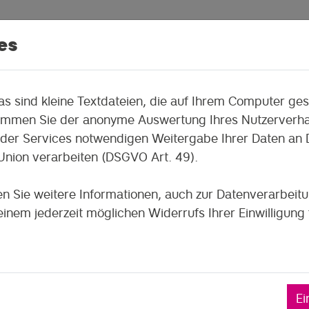
es
s sind kleine Textdateien, die auf Ihrem Computer ge
immen Sie der anonyme Auswertung Ihres Nutzerverhal
der Krise
der Services notwendigen Weitergabe Ihrer Daten an Dri
nion verarbeiten (DSGVO Art. 49).
ng und Kommunikation in Zeiten der Krise 
s mit der Zukunftsforscherin Alu Kitzerow 
en Sie weitere Informationen, auch zur Datenverarbeit
inem jederzeit möglichen Widerrufs Ihrer Einwilligung 
 Thomas Schmidt von
Zustimmung 
nd PR-Mitarbeiterin von
unftsforscherin und
Durch das Klicken auf d
Ei