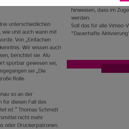
 Herausforderungen der
Vimeo-Video eingeblend
hinweisen, dass im Zuge
werden.
drei unterschiedlichen
Soll das für alle Vimeo-V
t, wie und auch wann mit
"Dauerhafte Aktivierung
wurde. Von „Einfachen
rkenntnis: Wir wissen auch
sen, berichtet sie. Alu
ort spürbar gewesen sei,
umgegangen sei „Die
große Rolle.
genau so an der
für diesen Fall des
et ist.“ Thomas Schmidt
fsmittel nicht mehr
ms oder Druckerpatronen.