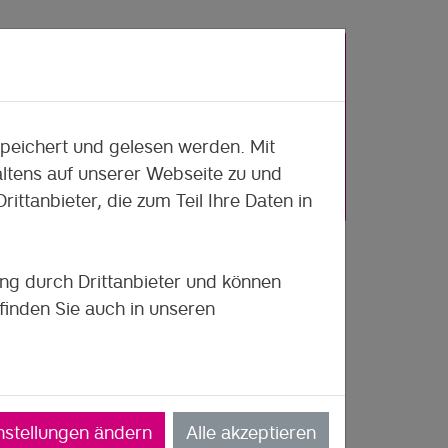
speichert und gelesen werden. Mit
tens auf unserer Webseite zu und
ttanbieter, die zum Teil Ihre Daten in
geht
und
ung durch Drittanbieter und können
finden Sie auch in unseren
erforderlich
ieses Video wird das entsprechende
nstellungen ändern
Alle akzeptieren