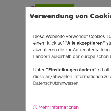
Verwendung von Cooki
Diese Webseite verwendet Cookies. Da
einem Klick auf
"Alle akzeptieren"
st
Schulfrust in 
akzeptieren die zur Aufrechterhaltung 
Ländern außerhalb der europäischen U
Über Schulfrust #Homeschooli
es in dieser Folge von #50way
Unter
"Einstellungen ändern"
erhalt
der Referentin Sophie Lüttich.
diese an/abwählen. Informationen zu e
Datenschutzhinweisen.
In dieser Folge von #50ways spricht
Helliwood mit der dreifachen Mutter u
Fröbel e.V. Sophie Lüttich und der Zuk
Mehr Informationen