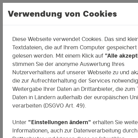
Verwendung von Cookies
Diese Webseite verwendet Cookies. Das sind klei
So wollen wir lernen
Textdateien, die auf Ihrem Computer gespeichert
gelesen werden. Mit einem Klick auf
"Alle akzept
Kindern und Jugendlichen eine offene 
stimmen Sie der anonyme Auswertung Ihres
aktive Lernatmosphäre zu bieten, die
Nutzerverhaltens auf unserer Webseite zu und ak
Enthusiasmus und Begeisterung fördert,
die zur Aufrechterhaltung der Services notwendi
eine Grundlage zur Entwicklung von
Weitergabe Ihrer Daten an Drittanbieter, die zum T
Kompetenzen.
Daten in Ländern außerhalb der europäischen Un
verarbeiten (DSGVO Art. 49).
Unter
"Einstellungen ändern"
erhalten Sie weite
Informationen, auch zur Datenverarbeitung durch