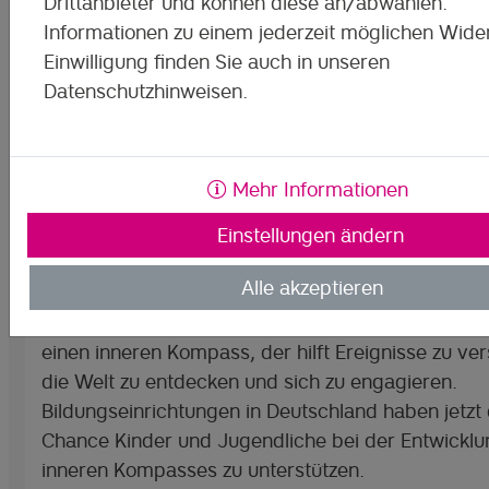
Drittanbieter und können diese an/abwählen.
Informationen zu einem jederzeit möglichen Wider
Einwilligung finden Sie auch in unseren
Datenschutzhinweisen.
Mehr Informationen
Einstellungen ändern
Alle akzeptieren
Orientierung in, Anpassung an und der Umgang mi
sich stets wandelnden digitalisierten Gesellschaft
einen inneren Kompass, der hilft Ereignisse zu ve
die Welt zu entdecken und sich zu engagieren.
Bildungseinrichtungen in Deutschland haben jetzt 
Chance Kinder und Jugendliche bei der Entwicklu
inneren Kompasses zu unterstützen.