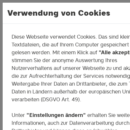
Verwendung von Cookies
Diese Webseite verwendet Cookies. Das sind klei
Gefördertes Kursangebot
Textdateien, die auf Ihrem Computer gespeichert
gelesen werden. Mit einem Klick auf
"Alle akzept
Im Bereich Bildung und Medien liegt vie
stimmen Sie der anonyme Auswertung Ihres
Potential, nicht nur für Kinder und Jug
Nutzerverhaltens auf unserer Webseite zu und ak
sondern auch für ihre erwachsenen
die zur Aufrechterhaltung der Services notwendi
Begleiter:innen. Gleichzeitig bieten digi
Weitergabe Ihrer Daten an Drittanbieter, die zum T
Technologien eine große Bandbreite an
Daten in Ländern außerhalb der europäischen Un
Weiterbildungsoptionen für Zukunftsjob
verarbeiten (DSGVO Art. 49).
Unter
"Einstellungen ändern"
erhalten Sie weite
Informationen, auch zur Datenverarbeitung durch